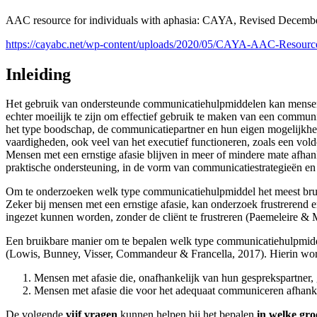
AAC resource for individuals with aphasia: CAYA, Revised Decembe
https://cayabc.net/wp-content/uploads/2020/05/CAYA-AAC-Resource
Inleiding
Het gebruik van ondersteunde communicatiehulpmiddelen kan mensen met 
echter moeilijk te zijn om effectief gebruik te maken van een commun
het type boodschap, de communicatiepartner en hun eigen mogelijkhed
vaardigheden, ook veel van het executief functioneren, zoals een v
Mensen met een ernstige afasie blijven in meer of mindere mate afhan
praktische ondersteuning, in de vorm van communicatiestrategieën en
Om te onderzoeken welk type communicatiehulpmiddel het meest bruikb
Zeker bij mensen met een ernstige afasie, kan onderzoek frustrerend
ingezet kunnen worden, zonder de cliënt te frustreren (Paemeleire &
Een bruikbare manier om te bepalen welk type communicatiehulpmiddel
(Lowis, Bunney, Visser, Commandeur & Francella, 2017). Hierin wo
Mensen met afasie die, onafhankelijk van hun gesprekspartner,
Mensen met afasie die voor het adequaat communiceren afhankel
De volgende
vijf vragen
kunnen helpen bij het bepalen
in welke gro