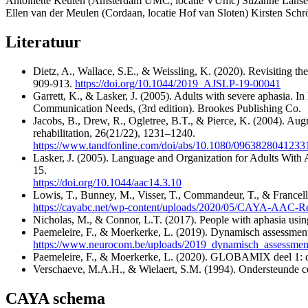
Antoinette Keulen (Amsterdam UMC, locatie VUmc) Suzanne Lanser
Ellen van der Meulen (Cordaan, locatie Hof van Sloten) Kirsten Schr
Literatuur
Dietz, A., Wallace, S.E., & Weissling, K. (2020). Revisiting 
909-913.
https://doi.org/10.1044/2019_AJSLP-19-00041
Garrett, K., & Lasker, J. (2005). Adults with severe aphasia
Communication Needs, (3rd edition). Brookes Publishing Co.
Jacobs, B., Drew, R., Ogletree, B.T., & Pierce, K. (2004). Au
rehabilitation, 26(21/22), 1231–1240.
https://www.tandfonline.com/doi/abs/10.1080/096382804123
Lasker, J. (2005). Language and Organization for Adults With
15.
https://doi.org/10.1044/aac14.3.10
Lowis, T., Bunney, M., Visser, T., Commandeur, T., & Francell
https://cayabc.net/wp-content/uploads/2020/05/CAYA-AAC-Re
Nicholas, M., & Connor, L.T. (2017). People with aphasia usi
Paemeleire, F., & Moerkerke, L. (2019). Dynamisch assessment 
https://www.neurocom.be/uploads/2019_dynamisch_assessment
Paemeleire, F., & Moerkerke, L. (2020). GLOBAMIX deel 1: d
Verschaeve, M.A.H., & Wielaert, S.M. (1994). Ondersteunde co
CAYA schema