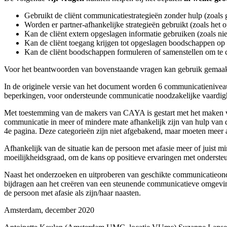
Gebruikt de cliënt communicatiestrategieën zonder hulp (zoals
Worden er partner-afhankelijke strategieën gebruikt (zoals he
Kan de cliënt extern opgeslagen informatie gebruiken (zoals 
Kan de cliënt toegang krijgen tot opgeslagen boodschappen o
Kan de cliënt boodschappen formuleren of samenstellen om t
Voor het beantwoorden van bovenstaande vragen kan gebruik gemaakt w
In de originele versie van het document worden 6 communicatieniveau
beperkingen, voor ondersteunde communicatie noodzakelijke vaardigh
Met toestemming van de makers van CAYA is gestart met het maken van
communicatie in meer of mindere mate afhankelijk zijn van hulp van d
4e pagina. Deze categorieën zijn niet afgebakend, maar moeten meer 
Afhankelijk van de situatie kan de persoon met afasie meer of juist m
moeilijkheidsgraad, om de kans op positieve ervaringen met onderst
Naast het onderzoeken en uitproberen van geschikte communicatieonder
bijdragen aan het creëren van een steunende communicatieve omgeving
de persoon met afasie als zijn/haar naasten.
Amsterdam, december 2020