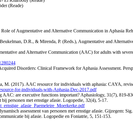
- El Kharbotly (Reade)
öder (Reade)
the Role of Augmentative and Alternative Communication in Aphasia Reh
. In Beukelman, D.R., & Mirenda, P. (Reds.), Augmentative and Alterna
gmentative and Alternative Communication (AAC) for adults with severe
31280244
 Acquired Disorders: Clinical Framework for Aphasia Assessment. Pers
a, M. (2017). AAC resource for individuals with aphasia: CAYA, revis
source-for-individuals-with-Aphasia-Dec-2017.pdf
ng AAC: are executive functions important? Aphasiology, 31(7), 819-8
bij personen met ernstige afasie. Logopedie, 32(4), 5-17.
_ernstige_afasie_Paemeleire_Moerkerke.pdf
ynamisch assessment van personen met ernstige afasie. Gijzegem: Si
mmunicatie bij afasie. Logopedie en Foniatrie, 5, 151-153.