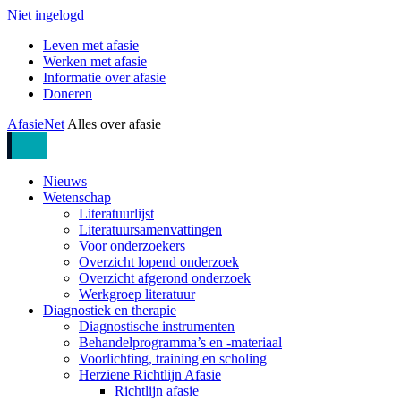
Niet ingelogd
Leven met afasie
Werken met afasie
Informatie over afasie
Doneren
AfasieNet
Alles over afasie
Nieuws
Wetenschap
Literatuurlijst
Literatuursamenvattingen
Voor onderzoekers
Overzicht lopend onderzoek
Overzicht afgerond onderzoek
Werkgroep literatuur
Diagnostiek en therapie
Diagnostische instrumenten
Behandelprogramma’s en -materiaal
Voorlichting, training en scholing
Herziene Richtlijn Afasie
Richtlijn afasie