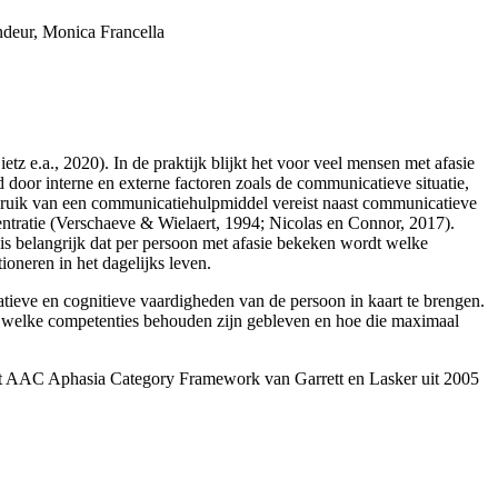
deur, Monica Francella
z e.a., 2020). In de praktijk blijkt het voor veel mensen met afasie
 door interne en externe factoren zoals de communicatieve situatie,
ebruik van een communicatiehulpmiddel vereist naast communicatieve
ntratie (Verschaeve & Wielaert, 1994; Nicolas en Connor, 2017).
 is belangrijk dat per persoon met afasie bekeken wordt welke
oneren in het dagelijks leven.
ieve en cognitieve vaardigheden van de persoon in kaart te brengen.
en welke competenties behouden zijn gebleven en hoe die maximaal
 het AAC Aphasia Category Framework van Garrett en Lasker uit 2005