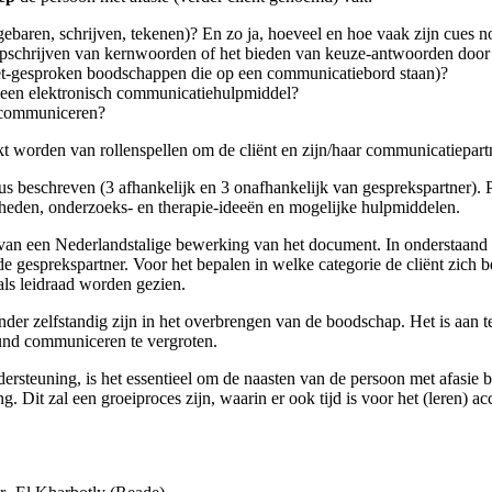
 gebaren, schrijven, tekenen)? En zo ja, hoeveel en hoe vaak zijn cues n
t opschrijven van kernwoorden of het bieden van keuze-antwoorden door 
niet-gesproken boodschappen die op een communicatiebord staan)?
p een elektronisch communicatiehulpmiddel?
e communiceren?
orden van rollenspellen om de cliënt en zijn/haar communicatiepartn
s beschreven (3 afhankelijk en 3 onafhankelijk van gesprekspartner).
eden, onderzoeks- en therapie-ideeën en mogelijke hulpmiddelen.
 een Nederlandstalige bewerking van het document. In onderstaand doc
e gesprekspartner. Voor het bepalen in welke categorie de cliënt zic
als leidraad worden gezien.
inder zelfstandig zijn in het overbrengen van de boodschap. Het is aan 
eund communiceren te vergroten.
steuning, is het essentieel om de naasten van de persoon met afasie bij
. Dit zal een groeiproces zijn, waarin er ook tijd is voor het (leren)