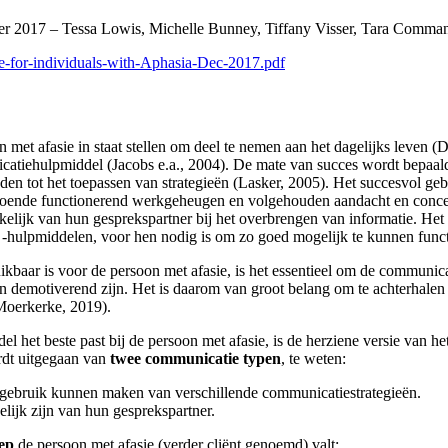
r 2017 – Tessa Lowis, Michelle Bunney, Tiffany Visser, Tara Comman
-for-individuals-with-Aphasia-Dec-2017.pdf
afasie in staat stellen om deel te nemen aan het dagelijks leven (Diet
icatiehulpmiddel (Jacobs e.a., 2004). De mate van succes wordt bepaald
en tot het toepassen van strategieën (Lasker, 2005). Het succesvol g
oldoende functionerend werkgeheugen en volgehouden aandacht en conce
kelijk van hun gesprekspartner bij het overbrengen van informatie. Het
 -hulpmiddelen, voor hen nodig is om zo goed mogelijk te kunnen functi
aar is voor de persoon met afasie, is het essentieel om de communicat
 en demotiverend zijn. Het is daarom van groot belang om te achterhal
 Moerkerke, 2019).
 het beste past bij de persoon met afasie, is de herziene versie van
rdt uitgegaan van
twee communicatie typen
, te weten:
 gebruik kunnen maken van verschillende communicatiestrategieën.
ijk zijn van hun gesprekspartner.
ep
de persoon met afasie (verder cliënt genoemd) valt: