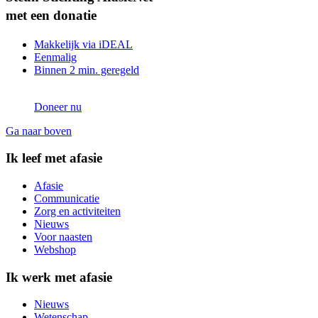
met een donatie
Makkelijk via iDEAL
Eenmalig
Binnen 2 min. geregeld
Doneer nu
Ga naar boven
Ik leef met afasie
Afasie
Communicatie
Zorg en activiteiten
Nieuws
Voor naasten
Webshop
Ik werk met afasie
Nieuws
Wetenschap