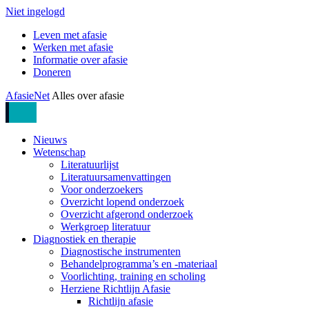
Niet ingelogd
Leven met afasie
Werken met afasie
Informatie over afasie
Doneren
AfasieNet
Alles over afasie
Nieuws
Wetenschap
Literatuurlijst
Literatuursamenvattingen
Voor onderzoekers
Overzicht lopend onderzoek
Overzicht afgerond onderzoek
Werkgroep literatuur
Diagnostiek en therapie
Diagnostische instrumenten
Behandelprogramma’s en -materiaal
Voorlichting, training en scholing
Herziene Richtlijn Afasie
Richtlijn afasie