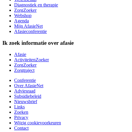
Diagnostiek en therapie
ZorgZoeker
Webshop
Agenda
Mijn AfasieNet
Afasieconferentie
Ik zoek informatie over afasie
Afasie
ActiviteitenZoeker
ZorgZoeker
Zorgtraject
Conferentie
Over AfasieNet
Adviesraad
Subsidiebeleid
Nieuwsbrief
Links
Zoeken
Privacy
Wijzig cookievoorkeuren
Contact