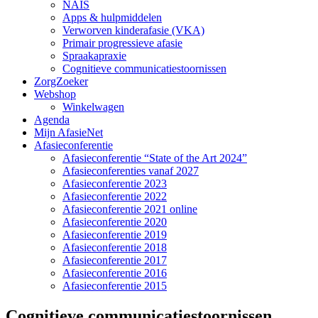
NAIS
Apps & hulpmiddelen
Verworven kinderafasie (VKA)
Primair progressieve afasie
Spraakapraxie
Cognitieve communicatiestoornissen
ZorgZoeker
Webshop
Winkelwagen
Agenda
Mijn AfasieNet
Afasieconferentie
Afasieconferentie “State of the Art 2024”
Afasieconferenties vanaf 2027
Afasieconferentie 2023
Afasieconferentie 2022
Afasieconferentie 2021 online
Afasieconferentie 2020
Afasieconferentie 2019
Afasieconferentie 2018
Afasieconferentie 2017
Afasieconferentie 2016
Afasieconferentie 2015
Cognitieve communicatiestoornissen