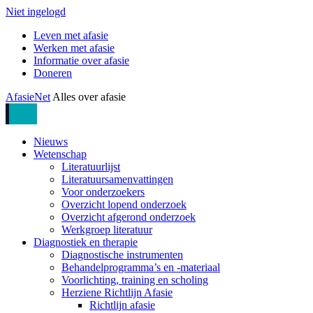
Niet ingelogd
Leven met afasie
Werken met afasie
Informatie over afasie
Doneren
AfasieNet
Alles over afasie
Nieuws
Wetenschap
Literatuurlijst
Literatuursamenvattingen
Voor onderzoekers
Overzicht lopend onderzoek
Overzicht afgerond onderzoek
Werkgroep literatuur
Diagnostiek en therapie
Diagnostische instrumenten
Behandelprogramma’s en -materiaal
Voorlichting, training en scholing
Herziene Richtlijn Afasie
Richtlijn afasie