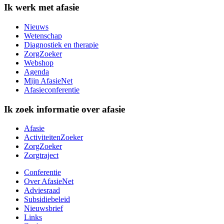
Ik werk met afasie
Nieuws
Wetenschap
Diagnostiek en therapie
ZorgZoeker
Webshop
Agenda
Mijn AfasieNet
Afasieconferentie
Ik zoek informatie over afasie
Afasie
ActiviteitenZoeker
ZorgZoeker
Zorgtraject
Conferentie
Over AfasieNet
Adviesraad
Subsidiebeleid
Nieuwsbrief
Links