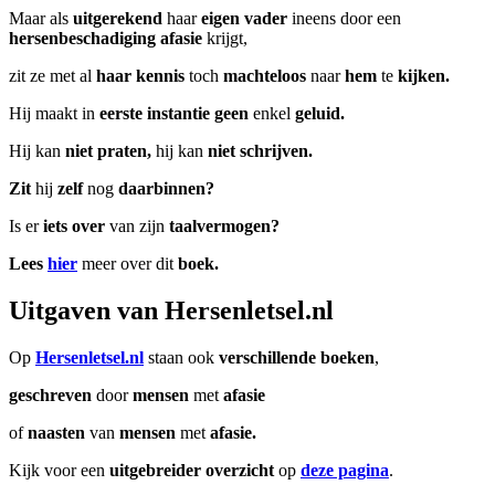
Maar als
uitgerekend
haar
eigen vader
ineens door een
hersenbeschadiging afasie
krijgt,
zit ze met al
haar kennis
toch
machteloos
naar
hem
te
kijken.
Hij maakt in
eerste instantie geen
enkel
geluid.
Hij kan
niet praten,
hij kan
niet schrijven.
Zit
hij
zelf
nog
daarbinnen?
Is er
iets over
van zijn
taalvermogen?
Lees
hier
meer over dit
boek.
Uitgaven van Hersenletsel.nl
Op
Hersenletsel.nl
staan ook
verschillende
boeken
,
geschreven
door
mensen
met
afasie
of
naasten
van
mensen
met
afasie.
Kijk voor een
uitgebreider overzicht
op
deze pagina
.