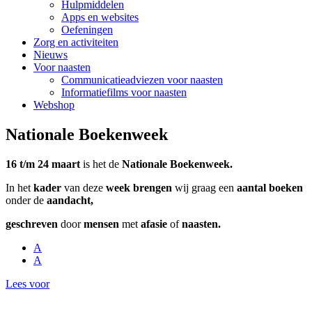
Hulpmiddelen
Apps en websites
Oefeningen
Zorg en activiteiten
Nieuws
Voor naasten
Communicatieadviezen voor naasten
Informatiefilms voor naasten
Webshop
Nationale Boekenweek
16 t/m 24 maart
is het de
Nationale Boekenweek.
In het
kader
van deze
week brengen
wij graag een
aantal boeken
onder de
aandacht,
geschreven
door
mensen
met
afasie
of
naasten.
A
A
Lees voor