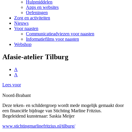
Hulpmiddelen
Apps en websites
Oefeningen
Zorg en activiteiten
Nieuws
Voor naasten
Communicatieadviezen voor naasten
Informatiefilms voor naasten
Webshop
Afasie-atelier Tilburg
A
A
Lees voor
Noord-Brabant
Deze teken- en schildergroep wordt mede mogelijk gemaakt door
een financiële bijdrage van Stichting Marline Fritzius.
Begeleidend kunstenaar: Saskia Meijer
www.stichtingmarlinefritzius.nl/tilburg/