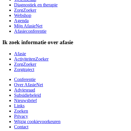
Diagnostiek en therapie
ZorgZoeker
Webshop
Agenda
Mijn AfasieNet
Afasieconferentie
Ik zoek informatie over afasie
Afasie
ActiviteitenZoeker
ZorgZoeker
Zorgtraject
Conferentie
Over AfasieNet
Adviesraad
Subsidiebeleid
Nieuwsbrief
Links
Zoeken
Privacy
Wijzig cookievoorkeuren
Contact